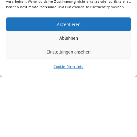
verarbeiten. Wenn du deine Zustimmung nicht erteilst oder zurückziehst,
können bestimmte Merkmale und Funktionen beeinträchtigt werden.
Akzeptieren
Ablehnen
Einstellungen ansehen
Cookie-Richtlinie
Ähnliche Artikel
23. Juni 2025
Optische Aufwertung unterhalb der
Hochwasserentlastungsbrücken der Bahn, der