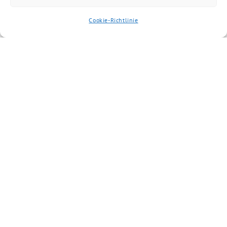
Cookie-Richtlinie
BÜNDNIS 90/DIE GRÜNEN benutzt das freie grüne Theme
‐ ein Angebot der
sunflower
verdigado eG
Suche
Impressum
Datenschutzerklärung
Cookie-Richtlinie (EU)
Kontakt