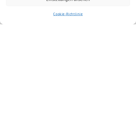
Cookie-Richtlinie
BÜNDNIS 90/DIE GRÜNEN benutzt das freie grüne Theme
‐ ein Angebot der
sunflower
verdigado eG
Suche
Impressum
Datenschutzerklärung
Cookie-Richtlinie (EU)
Kontakt