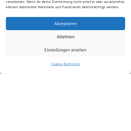
verarbeiten. Wenn du deine Zustimmung nicht erteilst oder zurückziehst,
können bestimmte Merkmale und Funktionen beeinträchtigt werden.
Akzeptieren
Ablehnen
Einstellungen ansehen
Cookie-Richtlinie
BÜNDNIS 90/DIE GRÜNEN benutzt das freie grüne Theme
‐ ein Angebot der
sunflower
verdigado eG
Suche
Impressum