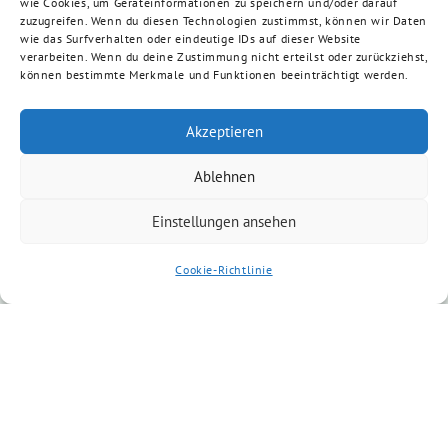
wie Cookies, um Geräteinformationen zu speichern und/oder darauf
zuzugreifen. Wenn du diesen Technologien zustimmst, können wir Daten
wie das Surfverhalten oder eindeutige IDs auf dieser Website
verarbeiten. Wenn du deine Zustimmung nicht erteilst oder zurückziehst,
können bestimmte Merkmale und Funktionen beeinträchtigt werden.
Akzeptieren
Ablehnen
Einstellungen ansehen
Cookie-Richtlinie
Veranstaltungsort auf der Karte anzeigen
Wenn du auf den Button klickst, werden Daten von
openstreetmap.org geladen.
Dafür gelten deren
Datenschutzrichtlinien
.