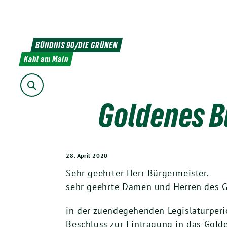
Weiter
zum
Inhalt
BÜNDNIS 90/DIE GRÜNEN
Kahl am Main
Suche
Goldenes B
28. April 2020
Sehr geehrter Herr Bürgermeister,
sehr geehrte Damen und Herren des 
in der zuendegehenden Legislaturper
Beschluss zur Eintragung in das Gold