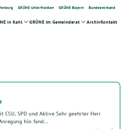
fenburg
GRÜNE Unterfranken
GRÜNE Bayern
Bundesverband
NE in Kahl
GRÜNE im Gemeinderat
Archiv
Kontakt
Zeige
Zeige
Untermenü
Untermenü
e
t CSU, SPD und Aktive Sehr geehrter Herr
e Anregung hin fand…