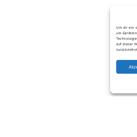
Um dir ein 
um Gerätein
Technologie
auf dieser 
zurückziehs
Akz