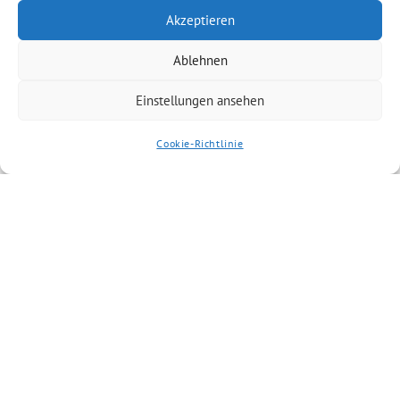
Akzeptieren
Ablehnen
Einstellungen ansehen
Cookie-Richtlinie
Ähnliche Artikel
23. Juni 2025
Optische Aufwertung unterhalb der
Hochwasserentlastungsbrücken der Bahn, der
Kahlwiesenstraße und dem Brückenweg durch eine
koordinierte Aktion mit Kahler Familien
Bürgerantrag Sehr geehrte Bürgermeisterin Julia