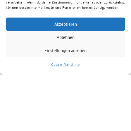
verarbeiten. Wenn du deine Zustimmung nicht erteilst oder zurückziehst,
können bestimmte Merkmale und Funktionen beeinträchtigt werden.
Akzeptieren
Ablehnen
Einstellungen ansehen
Cookie-Richtlinie
BÜNDNIS 90/DIE GRÜNEN benutzt das freie grüne Theme
‐ ein Angebot der
sunflower
verdigado eG
Suche
Impressum