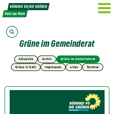
Weiter
BÜNDNIS 90/DIE GRÜNEN
zum
Kahl am Main
Inhalt
Suche
Grüne im Gemeinderat
Aktuelles
Archiv
Grüne im Gemeinderat
Grüne in Kahl
Impressum
Links
Termine