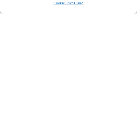
Cookie-Richtlinie
Artikel kommentieren
Du musst
angemeldet
sein, um einen
Kommentar abzugeben.
Ähnliche Artikel