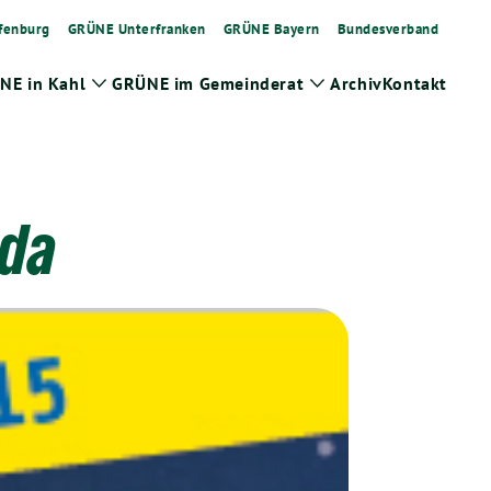
fenburg
GRÜNE Unterfranken
GRÜNE Bayern
Bundesverband
NE in Kahl
GRÜNE im Gemeinderat
Archiv
Kontakt
Zeige
Zeige
Untermenü
Untermenü
 da