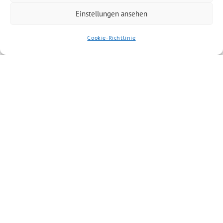
Einstellungen ansehen
Cookie-Richtlinie
Artikel kommentieren
Du musst
angemeldet
sein, um einen
Kommentar abzugeben.
Ähnliche Artikel