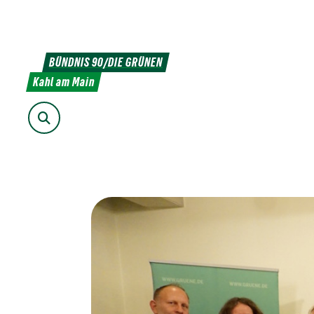
Weiter
zum
Inhalt
BÜNDNIS 90/DIE GRÜNEN
Kahl am Main
Suche