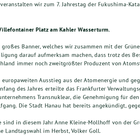
veranstalten wir zum 7. Jahrestag der Fukushima-Kat
illefontainer Platz am Kahler Wasserturm.
er großes Banner, welches wir zusammen mit der Grün
iligung darauf aufmerksam machen, dass trotz des Be
hland immer noch zweitgrößter Produzent von Atomst
en europaweiten Ausstieg aus der Atomenergie und ge
fang des Jahres erteilte das Frankfurter Verwaltungs
unternehmens Transnuklear, die Genehmigung für den 
gang. Die Stadt Hanau hat bereits angekündigt, gege
 sind in diesem Jahr Anne Kleine-Möllhoff von der G
he Landtagswahl im Herbst, Volker Goll.