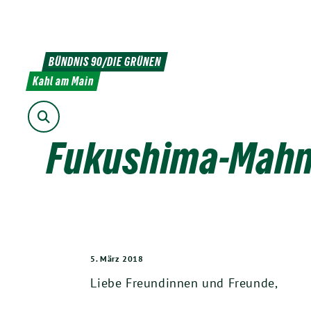
Weiter
zum
Inhalt
BÜNDNIS 90/DIE GRÜNEN
Kahl am Main
Suche
Fukushima-Mahnw
5. März 2018
Liebe Freundinnen und Freunde,