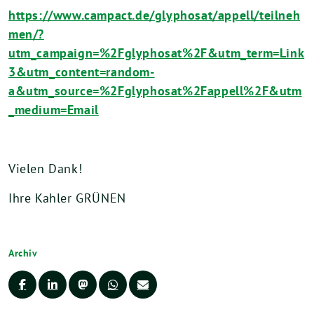
https://www.campact.de/glyphosat/appell/teilneh
men/?
utm_campaign=%2Fglyphosat%2F&utm_term=Link
3&utm_content=random-
a&utm_source=%2Fglyphosat%2Fappell%2F&utm
_medium=Email
Vielen Dank!
Ihre Kahler GRÜNEN
Archiv