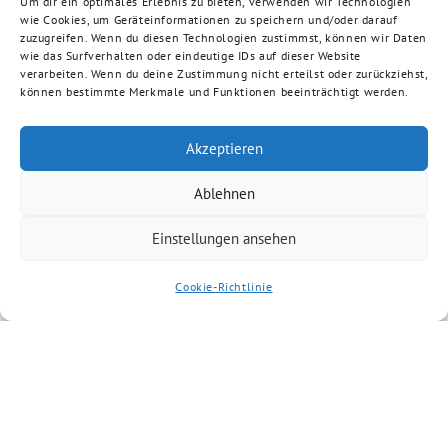
Um dir ein optimales Erlebnis zu bieten, verwenden wir Technologien
wie Cookies, um Geräteinformationen zu speichern und/oder darauf
zuzugreifen. Wenn du diesen Technologien zustimmst, können wir Daten
wie das Surfverhalten oder eindeutige IDs auf dieser Website
verarbeiten. Wenn du deine Zustimmung nicht erteilst oder zurückziehst,
können bestimmte Merkmale und Funktionen beeinträchtigt werden.
Akzeptieren
Ablehnen
Einstellungen ansehen
Cookie-Richtlinie
Artikel kommentieren
Du musst
angemeldet
sein, um einen
Kommentar abzugeben.