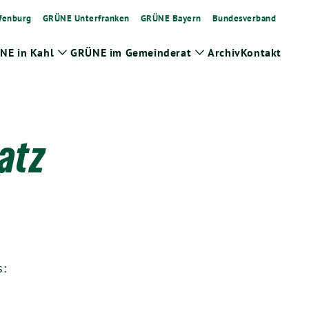
fenburg
GRÜNE Unterfranken
GRÜNE Bayern
Bundesverband
NE in Kahl
GRÜNE im Gemeinderat
Archiv
Kontakt
Zeige
Zeige
Untermenü
Untermenü
atz
s: