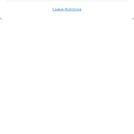
Cookie-Richtlinie
Artikel kommentieren
Du musst
angemeldet
sein, um einen
Kommentar abzugeben.
Ähnliche Artikel