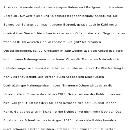
Alzenauer Weinorte und die Freizeitregion Untermain / Kahlgrund durch weitere
Stickoxid-, Schwefeldioxid und Quecksilberabgaben negativ beeinflusst. Die
Summe der Belastungen macht unsere Gegend, gerade auch in Kahl immer
unattraktiver! Wer möchte schon in einer so mit Giften belasteten Gegend bauen,
wenn es 80 km westlich eine viel bessere Luft gibt? Mit erhöhten
Quecksilberwerten, ca. 70 Kilogramm im Jahr werden aus dem Kessel geblasen,
ist in unserer Nahrungskette zu rechnen. Ob es die Fischer am Main oder die
Selbstversorger und landwirtschaftlichen Betriebe im Bereich Großkrotzenburg /
Kahl / Alzenau betrifft, alle werden durch Abgase und Einleitungen
beeinträchtigte Nahrungsmittel haben. Erinnern möchten wir auch an die
Hitzevorfälle im Sommer des Jahres 2010. Seinerzeit war der Kohlebunker noch
nicht voll gefüllt. Ist dies der Fall, dann befinden sich dort 220.000 Tonnen
Kohle. Gerät dies alles in Brand, ist der Kohlebunker nicht mehr löschbar. Das
Ergebnis des Schwelbrandes im August 2010, haben viele Kahler Anwohner
durch schwarze Flecken auf ihren Terrassen und Balkonen und Hofflächen