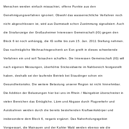
Menschen werden einfach missachtet, offene Punkte aus den
Genehmigungsverfahren ignoriert. Obwohl das wasserrechtliche Verfahren noch
nicht abgeschlossen ist, wird aus Darmstadt schon Zustimmung signalisiert. Auch
die Strafanzeige der Großauheimer Interessen Gemeinschaft (IG) gegen den
Block 6 ist noch anhängig, die IG soll
te bis zum 15. Jan. 2011 Stellung nehmen.
Das nachträgliche Weihnachtsgeschenk an Eon greift in dieses schwebende
Verfahren ein und soll Tatsachen schaffen. Die Interessen Gemeinschaft (IG) will
nach eigenen Messungen, überhöhte Stickoxidwerte im Nahbereich festgestellt
haben, deshalb sei der laufende Betrieb bei Staudinger schon ein
Gesundheitsrisiko. Die weitere Belastung unserer Region ist nicht hinnehmbar.
Die Addition der Belastungen hier bei uns im Rhein / Maingebiet überschreitet in
vielen Bereichen das Erträgliche. Lärm und Abgase durch Flugverkehr und
Autobahnen werden durch die bereits bestehenden Kraftwerkskörper und
insbesondere dem Block 6, negativ ergänzt. Das Naherholungsgebiet
Vorspessart, die Mainauen und der Kahler Wald werden ebenso wie die