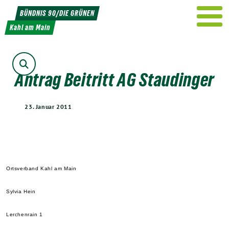
Weiter
BÜNDNIS 90/DIE GRÜNEN
zum
Kahl am Main
Inhalt
Suche
Antrag Beitritt AG Staudinger
23. Januar 2011
Ortsverband Kahl am Main
Sylvia Hein
Lerchenrain 1